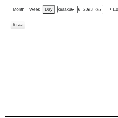
Month
Week
Day
Ed
Month
Day
Year
Print
View