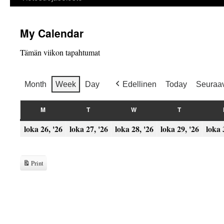
My Calendar
Tämän viikon tapahtumat
Month
Week
Day
Edellinen
Today
Seuraa
M
T
W
T
MAANANTAI
TIISTAI
KESKIVIIKKO
TORSTAI
26.10.2026
27.10.2026
28.10.2026
29.10
loka 26, '26
loka 27, '26
loka 28, '26
loka 29, '26
loka 
Print
View