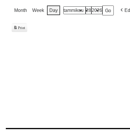
Month
Week
Day
Ed
Month
Day
Year
Print
View