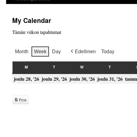
My Calendar
Tämän viikon tapahtumat
Month
Week
Day
Edellinen
Today
M
T
W
T
MAANANTAI
TIISTAI
KESKIVIIKKO
TORSTAI
28.12.2026
29.12.2026
30.12.2026
31.12
joulu 28, '26
joulu 29, '26
joulu 30, '26
joulu 31, '26
tammi
Print
View