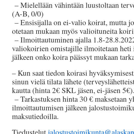
– Mielellään vähintään luustoltaan terve
(A-B, 0/0)
– Ensisijalla on ei-valio koirat, mutta jo
otetaan mukaan myös valioituneita koiri
– Ilmoittautuminen ajalla 1.8-28.8.2022
valiokoirien omistajille ilmoitetaan heti
jälkeen onko koira päässyt mukaan tark
– Kun saat tiedon koirasi hyväksymisest
sinun vielä tilata lähete (terveyslähett
kautta (hinta 2€ SKL jäsen, ei-jäsen 5€)
– Tarkastuksen hinta 30 € maksetaan yhd
ilmoittautumisen jälkeen jalostustoimik
maksutiedoilla.
Tiedustelut
jalostustoimikunta@alaskan