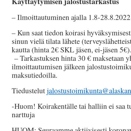
Käyttäytymisen jalostustarkastus
– Ilmoittautuminen ajalla 1.8-28.8.2022 
– Kun saat tiedon koirasi hyväksymisest
sinun vielä tilata lähete (terveyslähett
kautta (hinta 2€ SKL jäsen, ei-jäsen 5€)
– Tarkastuksen hinta 30 € maksetaan yhd
ilmoittautumisen jälkeen jalostustoimik
maksutiedoilla.
Tiedustelut
jalostustoimikunta@alaskan
-Huom! Koirakentälle tai halliin ei saa 
narttuja
HUOM: Seuraamme aktiivisesti koronav