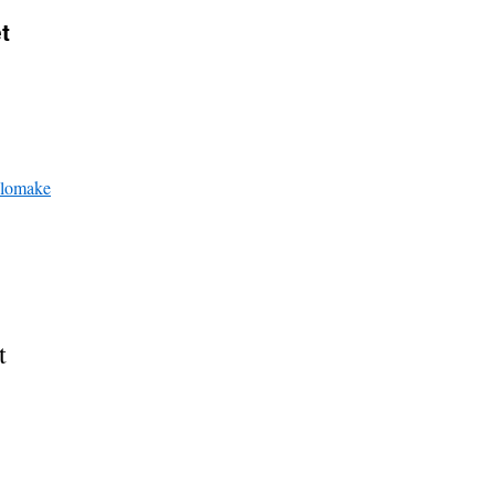
t
ylomake
t