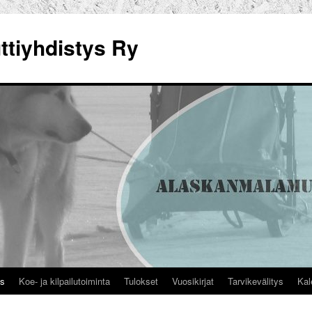
tiyhdistys Ry
us
Koe- ja kilpailutoiminta
Tulokset
Vuosikirjat
Tarvikevälitys
Kal