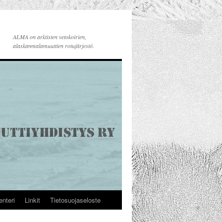
ALMA on arktisten vetokoirien,
alaskanmalamuuttien rotujärjestö.
enteri
Linkit
Tietosuojaseloste