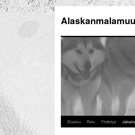
Alaskanmalamuut
Etusivu
Rotu
Yhdistys
Jalost
Siirry
sisältöön