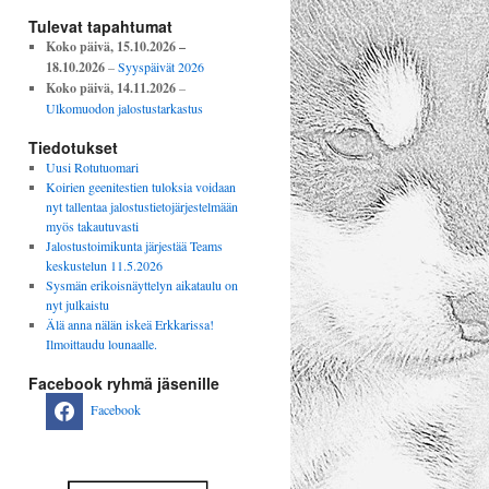
Tulevat tapahtumat
Koko päivä,
15.10.2026
–
18.10.2026
–
Syyspäivät 2026
Koko päivä,
14.11.2026
–
Ulkomuodon jalostustarkastus
Tiedotukset
Uusi Rotutuomari
Koirien geenitestien tuloksia voidaan
nyt tallentaa jalostustietojärjestelmään
myös takautuvasti
Jalostustoimikunta järjestää Teams
keskustelun 11.5.2026
Sysmän erikoisnäyttelyn aikataulu on
nyt julkaistu
Älä anna nälän iskeä Erkkarissa!
Ilmoittaudu lounaalle.
Facebook ryhmä jäsenille
Facebook