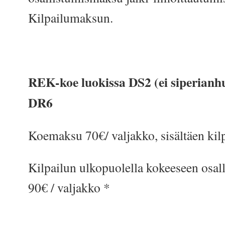
Kilpailumaksun.
REK-koe luokissa DS2 (ei siperianhu
DR6
Koemaksu 70€/ valjakko, sisältäen ki
Kilpailun ulkopuolella kokeeseen osal
90€ / valjakko *