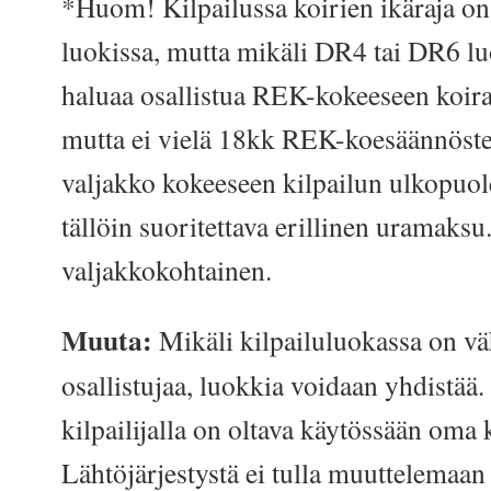
*Huom! Kilpailussa koirien ikäraja on
luokissa, mutta mikäli DR4 tai DR6 luo
haluaa osallistua REK-kokeeseen koira
mutta ei vielä 18kk REK-koesäännösten
valjakko kokeeseen kilpailun ulkopuole
tällöin suoritettava erillinen uramaks
valjakkokohtainen.
Muuta:
Mikäli kilpailuluokassa on 
osallistujaa, luokkia voidaan yhdistää.
kilpailijalla on oltava käytössään oma 
Lähtöjärjestystä ei tulla muuttelemaan