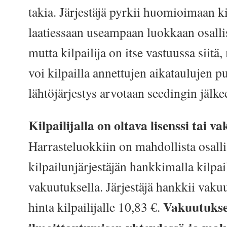
takia. Järjestäjä pyrkii huomioimaan ki
laatiessaan useampaan luokkaan osallist
mutta kilpailija on itse vastuussa siit
voi kilpailla annettujen aikataulujen pu
lähtöjärjestys arvotaan seedingin jälke
Kilpailijalla on oltava lisenssi tai v
Harrasteluokkiin on mahdollista osalli
kilpailunjärjestäjän hankkimalla kilpai
vakuutuksella. Järjestäjä hankkii vaku
Vakuutuksen
hinta kilpailijalle 10,83 €.