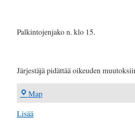
Palkintojenjako n. klo 15.
Järjestäjä pidättää oikeuden muutoksii
Heinola
Map
about
Lisää
{title}