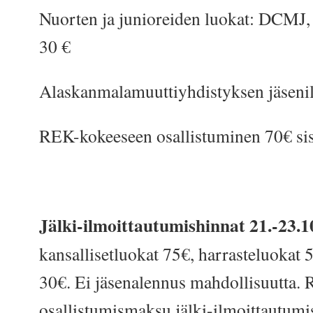
Nuorten ja junioreiden luokat: DCM
30 €
Alaskanmalamuuttiyhdistyksen jäsenil
REK-kokeeseen osallistuminen 70€ sis
Jälki-ilmoittautumishinnat 21.-23.1
kansallisetluokat 75€, harrasteluokat 
30€. Ei jäsenalennus mahdollisuutta.
osallistumismaksu jälki-ilmoittautumis