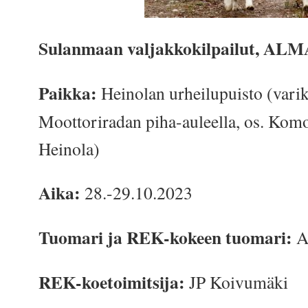
Sulanmaan valjakkokilpailut, ALM
Paikka:
Heinolan urheilupuisto (vari
Moottoriradan piha-auleella, os. Kom
Heinola)
Aika:
28.-29.10.2023
Tuomari ja REK-kokeen tuomari:
A
REK-koetoimitsija:
JP Koivumäki