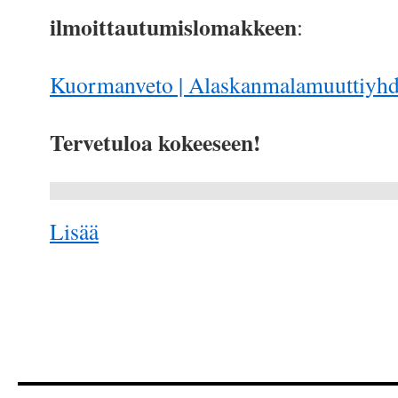
ilmoittautumislomakkeen
:
Kuormanveto | Alaskanmalamuuttiyhd
Tervetuloa kokeeseen!
about
Lisää
{title}