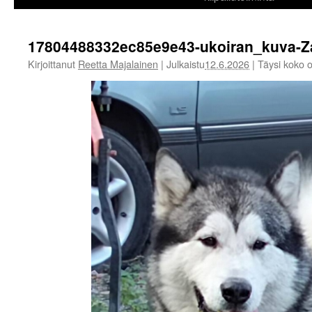
17804488332ec85e9e43-ukoiran_kuva-Za
Kirjoittanut
Reetta Majalainen
|
Julkaistu
12.6.2026
|
Täysi koko 