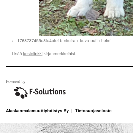
1768737455e3fe4bfe1b-nkoiran_kuva-outin-helmi
Lisää
kestolinkki
kirjanmerkkeihisi.
Powered by
Alaskanmalamuuttiyhdistys Ry
Tietosuojaseloste