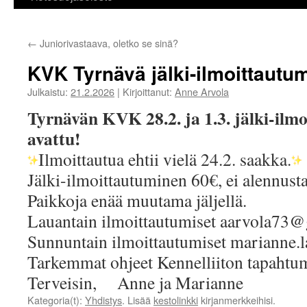
←
Juniorivastaava, oletko se sinä?
KVK Tyrnävä jälki-ilmoittautu
Julkaistu:
21.2.2026
|
Kirjoittanut:
Anne Arvola
Tyrnävän KVK 28.2. ja 1.3. jälki-ilm
avattu!
Ilmoittautua ehtii vielä 24.2. saakka.
Jälki-ilmoittautuminen 60€, ei alennust
Paikkoja enää muutama jäljellä.
Lauantain ilmoittautumiset aarvola73
Sunnuntain ilmoittautumiset
marianne.
Tarkemmat ohjeet Kennelliiton tapahtu
Terveisin, Anne ja Marianne
Kategoria(t):
Yhdistys
. Lisää
kestolinkki
kirjanmerkkeihisi.