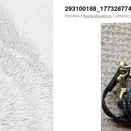
293100188_17732877
Kirjoittanut
Reetta Majalainen
|
Julkaistu
1