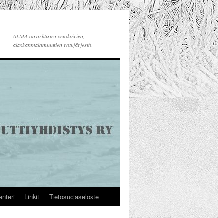
ALMA on arktisten vetokoirien,
alaskanmalamuuttien rotujärjestö.
enteri
Linkit
Tietosuojaseloste