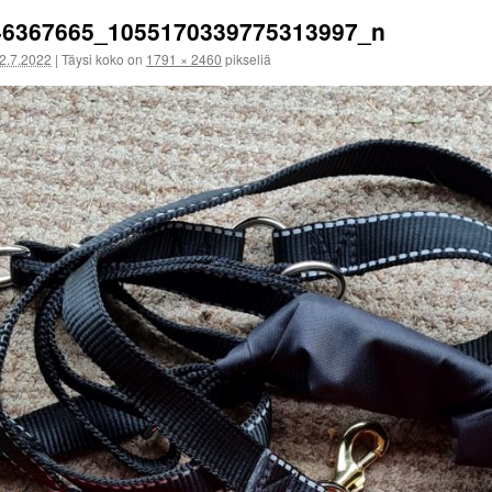
46367665_1055170339775313997_n
2.7.2022
|
Täysi koko on
1791 × 2460
pikseliä