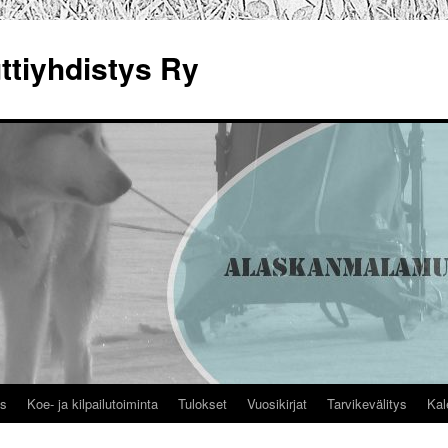
tiyhdistys Ry
us
Koe- ja kilpailutoiminta
Tulokset
Vuosikirjat
Tarvikevälitys
Kal