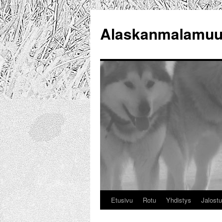
Alaskanmalamuut
Etusivu
Rotu
Yhdistys
Jalost
Siirry
sisältöön