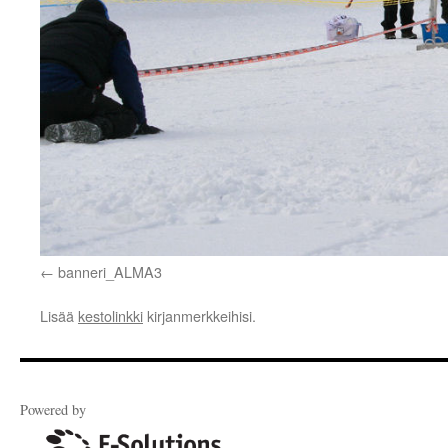
banneri_ALMA3
Lisää
kestolinkki
kirjanmerkkeihisi.
Powered by