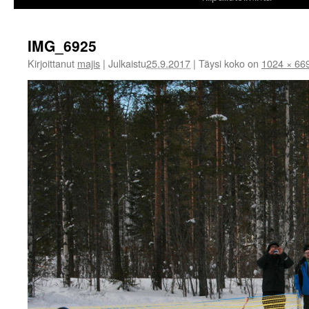
IMG_6925
Kirjoittanut
majis
|
Julkaistu
25.9.2017
|
Täysi koko on
1024 × 66