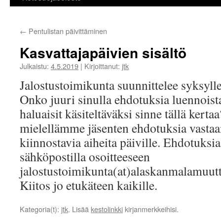
←
Pentulistan päivittäminen
Kasvattajapäivien sisältö
Julkaistu:
4.5.2019
|
Kirjoittanut:
jtk
Jalostustoimikunta suunnittelee syksylle
Onko juuri sinulla ehdotuksia luennoista
haluaisit käsiteltäväksi sinne tällä ker
mielellämme jäsenten ehdotuksia vastaan
kiinnostavia aiheita päiville. Ehdotuksia 
sähköpostilla osoitteeseen
jalostustoimikunta(at)alaskanmalamuutt
Kiitos jo etukäteen kaikille.
Kategoria(t):
jtk
. Lisää
kestolinkki
kirjanmerkkeihisi.