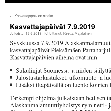
←
Kasvattajapäivien sisältö
Kasvattajapäivät 7.9.2019
Julkaistu:
18.6.2019
|
Kirjoittanut:
Reetta Majalainen
Syyskuussa 7.9.2019 Alaskanmalamuutti
kasvattajapäivät Pieksämäen Partaharjul
Kasvattajapäivien aiheina ovat mm.
Sukulinjat Suomessa ja niiden säilytt
Jalostustarkastukset, ulkomuoto ja lu
Lisäksi iltapäivällä on luento koirien 
Tarkempi ohjelma julkaistaan heti sen t
Alaskanmalamuuttiyhdistys ry:n netti- j