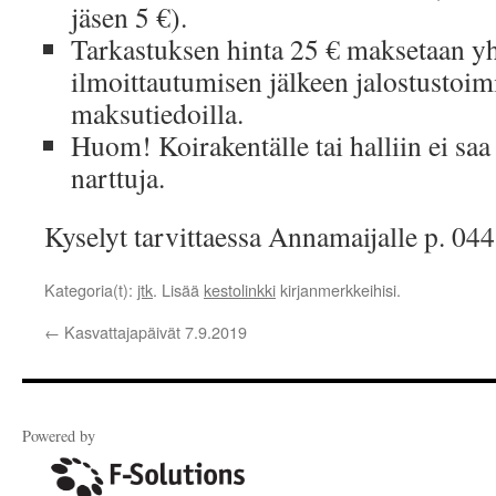
jäsen 5 €).
Tarkastuksen hinta 25 € maksetaan yhd
ilmoittautumisen jälkeen jalostustoim
maksutiedoilla.
Huom! Koirakentälle tai halliin ei saa
narttuja.
Kyselyt tarvittaessa Annamaijalle p. 04
Kategoria(t):
jtk
. Lisää
kestolinkki
kirjanmerkkeihisi.
←
Kasvattajapäivät 7.9.2019
Powered by