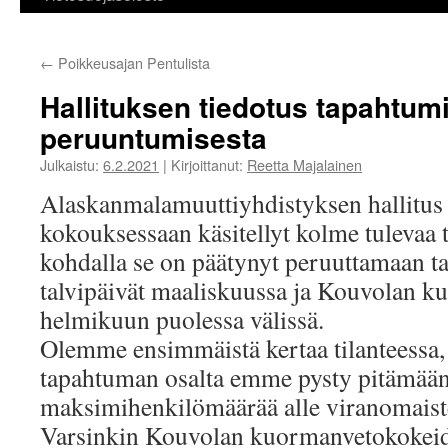
←
Poikkeusajan Pentulista
Hallituksen tiedotus tapahtum
peruuntumisesta
Julkaistu:
6.2.2021
|
Kirjoittanut:
Reetta Majalainen
Alaskanmalamuuttiyhdistyksen hallitus
kokouksessaan käsitellyt kolme tulevaa 
kohdalla se on päätynyt peruuttamaan t
talvipäivät maaliskuussa ja Kouvolan 
helmikuun puolessa välissä.
Olemme ensimmäistä kertaa tilanteessa,
tapahtuman osalta emme pysty pitämään 
maksimihenkilömäärää alle viranomaist
Varsinkin Kouvolan kuormanvetokokeid