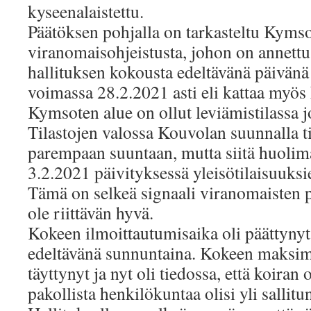
kyseenalaistettu.
Päätöksen pohjalla on tarkasteltu Kyms
viranomaisohjeistusta, johon on annettu
hallituksen kokousta edeltävänä päivänä 
voimassa 28.2.2021 asti eli kattaa myö
Kymsoten alue on ollut leviämistilassa j
Tilastojen valossa Kouvolan suunnalla 
parempaan suuntaan, mutta siitä huolim
3.2.2021 päivityksessä yleisötilaisuuksie
Tämä on selkeä signaali viranomaisten pu
ole riittävän hyvä.
Kokeen ilmoittautumisaika oli päättynyt
edeltävänä sunnuntaina. Kokeen maksimi
täyttynyt ja nyt oli tiedossa, että koiran 
pakollista henkilökuntaa olisi yli sallit