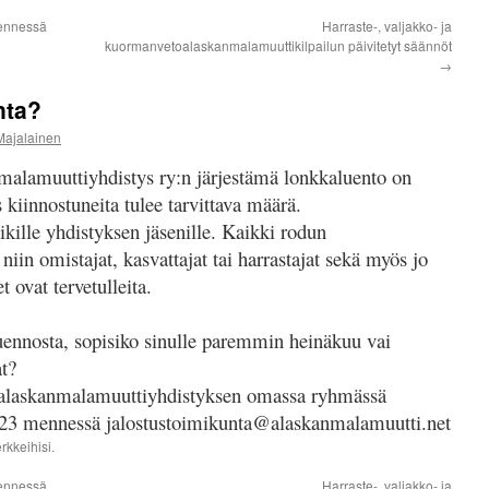
ennessä
Harraste-, valjakko- ja
kuormanvetoalaskanmalamuuttikilpailun päivitetyt säännöt
→
nta?
Majalainen
malamuuttiyhdistys ry:n järjestämä lonkkaluento on
s kiinnostuneita tulee tarvittava määrä.
ikille yhdistyksen jäsenille. Kaikki rodun
niin omistajat, kasvattajat tai harrastajat sekä myös jo
t ovat tervetulleita.
luennosta, sopisiko sinulle paremmin heinäkuu vai
at?
 alaskanmalamuuttiyhdistyksen omassa ryhmässä
2.7.23 mennessä jalostustoimikunta@alaskanmalamuutti.net
rkkeihisi.
ennessä
Harraste-, valjakko- ja