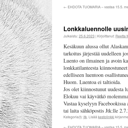
←
EHDOTA TUOMARIA – vastaa 15.5. m
Lonkkaluennolle uusi
Julkaistu:
25.6.2023
|
Kirjoittanut:
Reetta 
Kesäkuun alussa ollut Alaskan
tarkoitus järjestää uudelleen jo
Luento on ilmainen ja avoin ka
lonkkatilanteesta kiinnostuneet 
edelliseen luentoon osallistunee
Huom. Luentoa ei taltioida.
Jos olet kiinnostunut uudesta 
Elokuu vai käyvätkö molemm
Vastaa kyselyyn Facebookissa
tai laita sähköpostis Jtk:lle 
Kategoria(t):
jtk
. Lisää
kestolinkki
kirjanme
←
EHDOTA TUOMARIA – vastaa 15.5. m