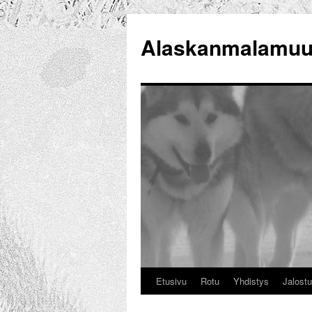
Alaskanmalamuut
Etusivu
Rotu
Yhdistys
Jalost
Siirry
sisältöön