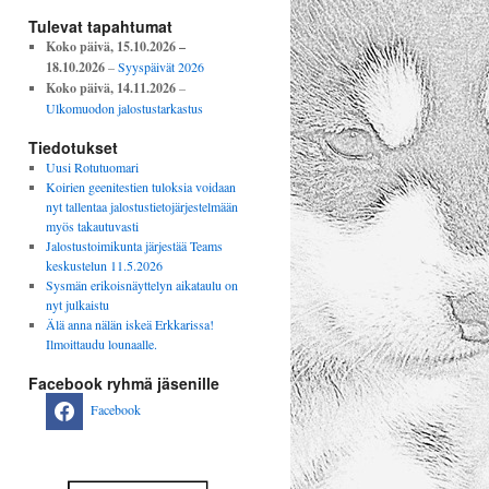
Tulevat tapahtumat
Koko päivä,
15.10.2026
–
18.10.2026
–
Syyspäivät 2026
Koko päivä,
14.11.2026
–
Ulkomuodon jalostustarkastus
Tiedotukset
Uusi Rotutuomari
Koirien geenitestien tuloksia voidaan
nyt tallentaa jalostustietojärjestelmään
myös takautuvasti
Jalostustoimikunta järjestää Teams
keskustelun 11.5.2026
Sysmän erikoisnäyttelyn aikataulu on
nyt julkaistu
Älä anna nälän iskeä Erkkarissa!
Ilmoittaudu lounaalle.
Facebook ryhmä jäsenille
Facebook