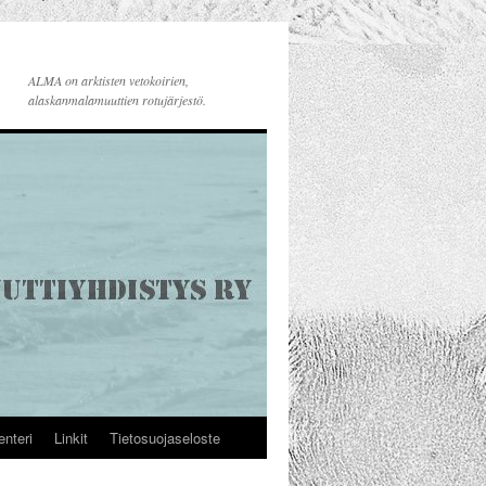
ALMA on arktisten vetokoirien,
alaskanmalamuuttien rotujärjestö.
enteri
Linkit
Tietosuojaseloste