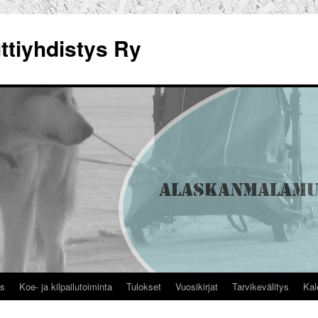
tiyhdistys Ry
us
Koe- ja kilpailutoiminta
Tulokset
Vuosikirjat
Tarvikevälitys
Kal